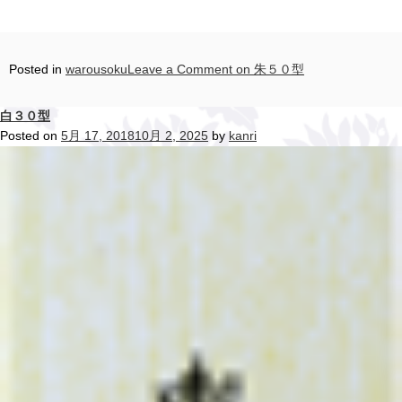
Posted in
warousoku
Leave a Comment
on 朱５０型
白３０型
Posted on
5月 17, 2018
10月 2, 2025
by
kanri