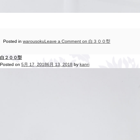
Posted in
warousoku
Leave a Comment
on 白３００型
白２００型
Posted on
5月 17, 2018
6月 13, 2018
by
kanri