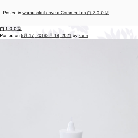
Posted in
warousoku
Leave a Comment
on 白２００型
白１００型
Posted on
5月 17, 2018
3月 19, 2021
by
kanri