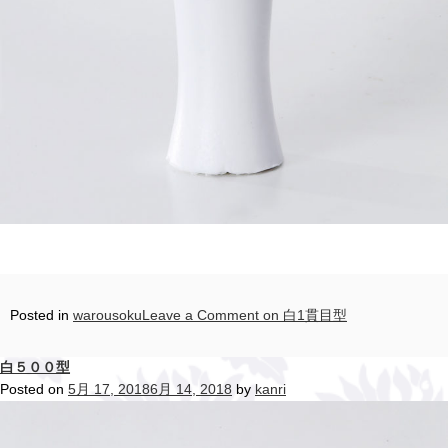
Posted in
warousoku
Leave a Comment
on 白1貫目型
白５００型
Posted on
5月 17, 2018
6月 14, 2018
by
kanri