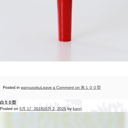
Posted in
warousoku
Leave a Comment
on 朱１００型
白５０型
Posted on
5月 17, 2018
10月 2, 2025
by
kanri