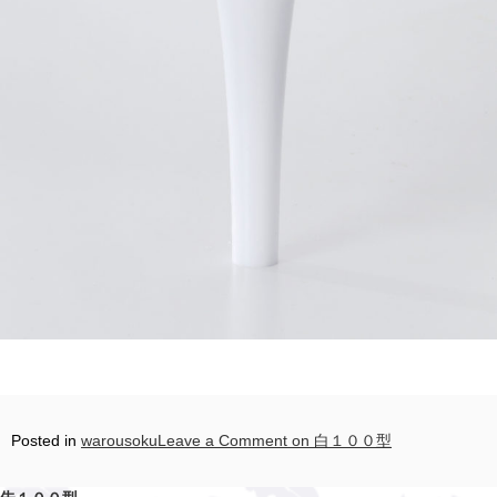
Posted in
warousoku
Leave a Comment
on 白１００型