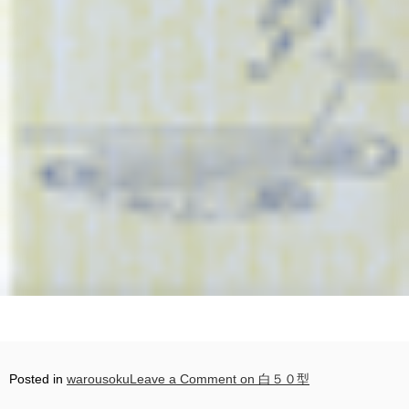
Posted in
warousoku
Leave a Comment
on 白５０型