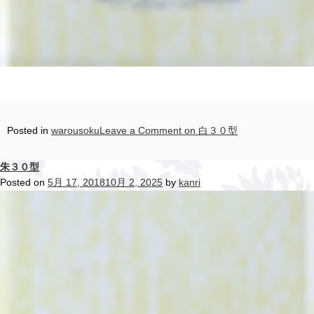
Posted in
warousoku
Leave a Comment
on 白３０型
朱３０型
Posted on
5月 17, 2018
10月 2, 2025
by
kanri