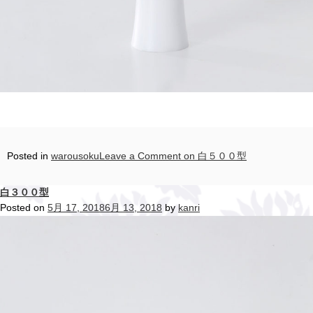
Posted in
warousoku
Leave a Comment
on 白５００型
白３００型
Posted on
5月 17, 2018
6月 13, 2018
by
kanri